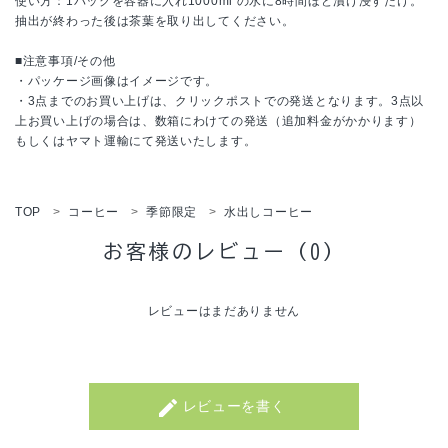
使い方：1パックを容器に入れ1000ml の水に8時間ほど漬け浸すだけ。
抽出が終わった後は茶葉を取り出してください。
■注意事項/その他
・パッケージ画像はイメージです。
・3点までのお買い上げは、クリックポストでの発送となります。3点以
上お買い上げの場合は、数箱にわけての発送（追加料金がかかります）
もしくはヤマト運輸にて発送いたします。
TOP
コーヒー
季節限定
水出しコーヒー
お客様のレビュー（0）
レビューはまだありません
create
レビューを書く