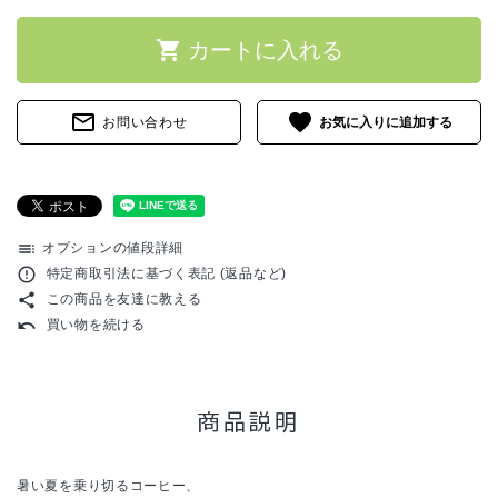
特定商取引法について
shopping_cart
カートに入れる
お問い合わせ
mail_outline
favorite
お問い合わせ
ACCOUNT MENU
ようこそ ゲスト 様
meeting_room
person
ログイン
新規会員登録
toc
オプションの値段詳細
error_outline
特定商取引法に基づく表記 (返品など)
share
この商品を友達に教える
undo
買い物を続ける
商品説明
暑い夏を乗り切るコーヒー、