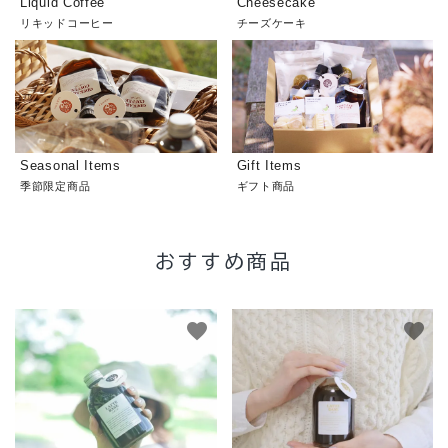
Liquid Coffee
Cheesecake
リキッドコーヒー
チーズケーキ
Seasonal Items
Gift Items
季節限定商品
ギフト商品
おすすめ商品
favorite
favorite