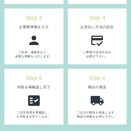
Step 3
Step 4
お客様情報を入力
お支払い方法の設定
person
credit_score
ご住所・連絡先など、
ご希望の決済方法を
必要な情報を入力します。
お選び下さい。
Step 5
Step 6
内容を再確認し完了
商品の発送
fact_check
local_shipping
ご注文内容を再確認し、
ご注文の商品を発送します。
お手続きを完了します。
商品の到着をお待ち下さい。