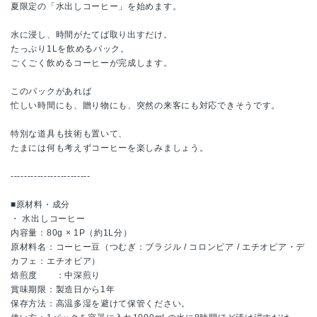
夏限定の「水出しコーヒー」を始めます。
水に浸し、時間がたてば取り出すだけ。
たっぷり1Lを飲めるパック。
ごくごく飲めるコーヒーが完成します。
このパックがあれば
忙しい時間にも、贈り物にも、突然の来客にも対応できそうです。
特別な道具も技術も置いて、
たまには何も考えずコーヒーを楽しみましょう。
------------------------
■原材料・成分
・ 水出しコーヒー
内容量：80g × 1P（約1L分）
原材料名：コーヒー豆（つむぎ：ブラジル / コロンビア / エチオピア・デ
カフェ：エチオピア）
焙煎度 ：中深煎り
賞味期限：製造日から1年
保存方法：高温多湿を避けて保管ください。