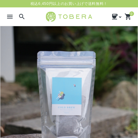
税込6,450円以上のお買い上げで送料無料！
0
menu
search
coffee
shopping_cart
search
新着商品
気分で選ぶ