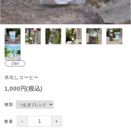
インスタグラム掲載商品
ギフトを選ぶ
コーヒーから選ぶ
チーズケーキから選ぶ
お得なTOBERAの定期便
10pt
水出しコーヒー
価格から探す
1,000円(税込)
INFORMATIOM
種類
配送方法
お支払方法
－
＋
数量
プライバシーポリシー