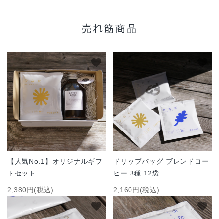
売れ筋商品
favorite
favorite
【人気No.1】オリジナルギフ
ドリップバッグ ブレンドコー
トセット
ヒー 3種 12袋
2,380円(税込)
2,160円(税込)
favorite
favorite