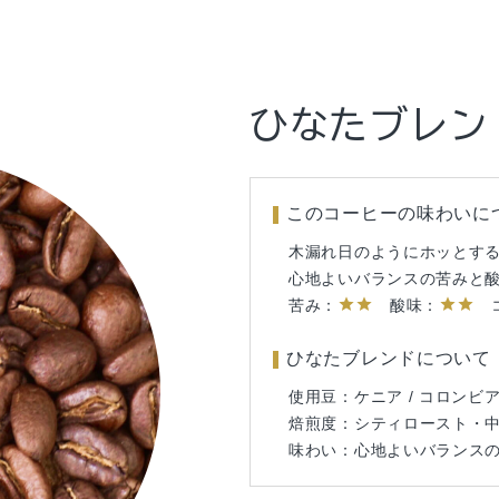
ひなたブレン
つむぎブレン
あおばブレン
このコーヒーの味わいに
このコーヒーの味わいに
このコーヒーの味わいに
木漏れ日のようにホッとす
本と甘味をお供に、いつも
木いちご畑と広がる空を連
star
star
star
star
心地よいバランスの苦みと
そんなビター感
苦み：
酸味：
コ
star
star
star
star
star
star
star
star
star
苦み：
苦み：
酸味：
酸味：
コ
あおばブレンドについて
ひなたブレンドについて
つむぎブレンドについて
使用豆：エチオピア / ケニ
使用豆：ケニア / コロンビ
使用豆：ブラジル /コロンビア
焙煎度：ミディアムロース
焙煎度：シティロースト・
焙煎度：フルシティロース
味わい：優しい酸味
味わい：心地よいバランス
味わい：ビター感