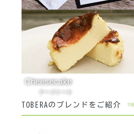
新着商品
Drip Bags
気分で選ぶ
ドリップバッグ
インスタグラム掲載商品
ギフトを選ぶ
コーヒーから選ぶ
Cheesecake
チーズケーキから選ぶ
チーズケーキ
お得なTOBERAの定期便
TOBERAのブレンドをご紹介
TO
価格から探す
INFORMATIOM