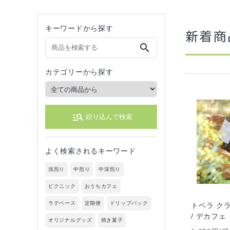
キーワードから探す
新着商
search
カテゴリーから探す
manage_search
絞り込んで検索
よく検索されるキーワード
浅煎り
中煎り
中深煎り
ピクニック
おうちカフェ
ラテベース
定期便
ドリップバック
トベラ ク
/ デカフェ
オリジナルグッズ
焼き菓子