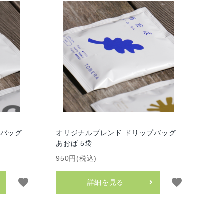
プバッグ
オリジナルブレンド ドリップバッグ
あおば 5袋
950円(税込)
favorite
favorite
詳細を見る