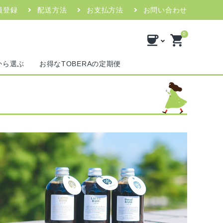
員登録
配送方法
お支払方法
お問い合わせ
0
coffee
shopping_cart
フ募集のお知らせ
から選ぶ
お得なTOBERAの定期便