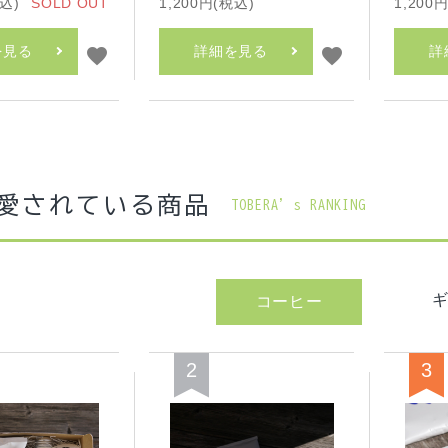
税込)
SOLD OUT
1,200円(税込)
1,200
を見る
詳細を見る
詳
favorite
favorite
愛されている商品
TOBERA’s RANKING
コーヒー