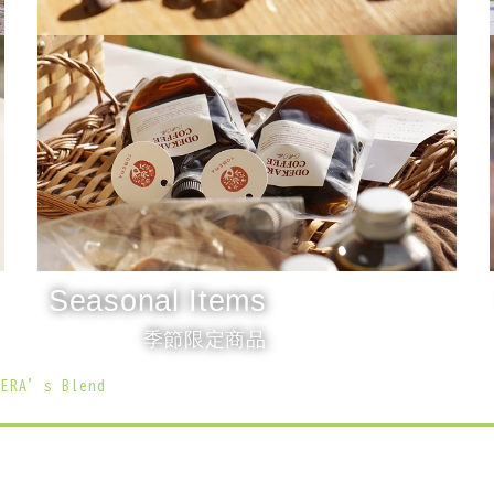
TOBERA Blend
Coffee Beans
TOBERAブレンド豆
Seasonal Items
季節限定商品
BERA’s Blend