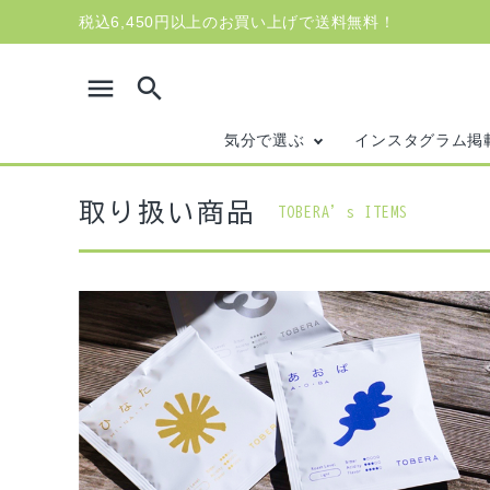
税込6,450円以上のお買い上げで送料無料！
menu
search
気分で選ぶ
インスタグラム掲
満点の
取り扱い商品
TOBERA’s ITEMS
心掴
search