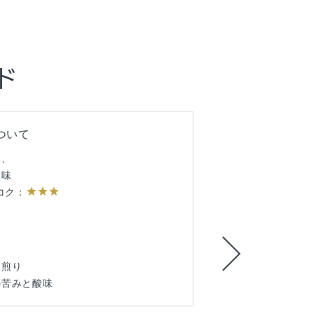
ド
ド
ド
ついて
ついて
ついて
る、
よりゆっくり。
想させるような、優しい酸味
star
酸味
ク：
star
star
star
star
star
star
star
ク：
コク：
ア
ア
 / エチオピア
ト・浅煎り
中煎り
ト・中深煎り
の苦みと酸味