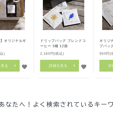
.1】オリジナルギ
ドリップバッグ ブレンドコ
オリジ
ーヒー 3種 12袋
プバッグ
税込)
2,160円(税込)
950円(
を見る
詳細を見る
詳
favorite
favorite
あなたへ！
よく検索されている
キー