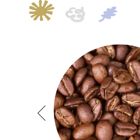
配送方法
お支払方法
プライバシーポリシー
特定商取引法について
お問い合わせ
ACCOUNT MENU
ようこそ ゲスト 様
meeting_room
person
ログイン
新規会員登録