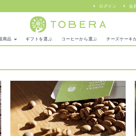
ログイン
会
campaign
アルバイトスタッ
お知らせ
2026.04.14
載商品
ギフトを選ぶ
コーヒーから選ぶ
チーズケーキ
星空のような
まれるコーヒーを