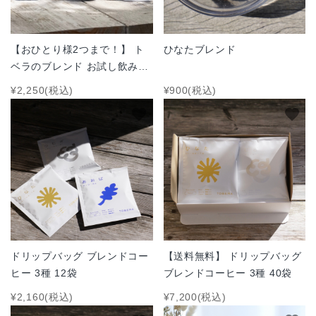
インスタグラム掲載商品
ギフトを選ぶ
【おひとり様2つまで！】 ト
ひなたブレンド
ベラのブレンド お試し飲み比
コーヒーから選ぶ
べセット 100g×3種
¥2,250(税込)
¥900(税込)
favorite
favorite
チーズケーキから選ぶ
お得なTOBERAの定期便
価格から探す
INFORMATIOM
ドリップバッグ ブレンドコー
【送料無料】 ドリップバッグ
配送方法
ヒー 3種 12袋
ブレンドコーヒー 3種 40袋
お支払方法
¥2,160(税込)
¥7,200(税込)
プライバシーポリシー