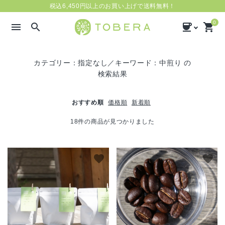
税込6,450円以上のお買い上げで送料無料！
0
menu
search
coffee
shopping_cart
カテゴリー：指定なし／キーワード：中煎り の
検索結果
おすすめ順
価格順
新着順
18件の商品が見つかりました
search
favorite
favorite
新着商品
気分で選ぶ