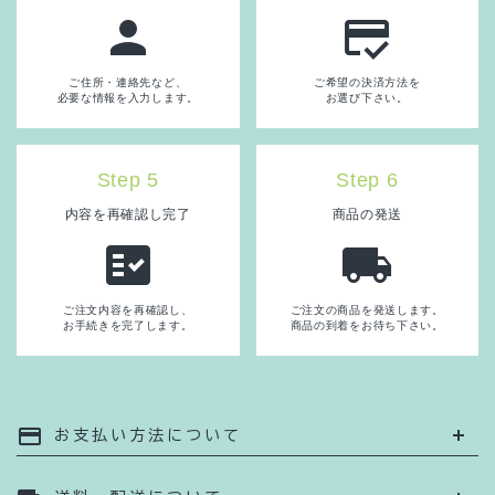
person
credit_score
ご住所・連絡先など、
ご希望の決済方法を
必要な情報を入力します。
お選び下さい。
Step 5
Step 6
内容を再確認し完了
商品の発送
fact_check
local_shipping
ご注文内容を再確認し、
ご注文の商品を発送します。
お手続きを完了します。
商品の到着をお待ち下さい。
payment
お支払い方法について