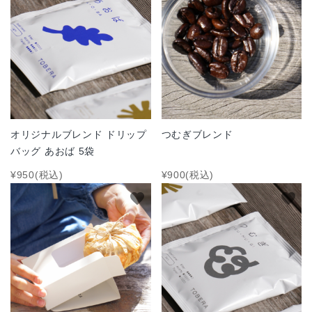
オリジナルブレンド ドリップ
つむぎブレンド
バッグ あおば 5袋
¥950(税込)
¥900(税込)
favorite
favorite