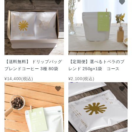
favorite
favorite
特定商取引法について
お問い合わせ
ACCOUNT MENU
ようこそ ゲスト 様
meeting_room
person
ログイン
新規会員登録
【送料無料】 ドリップバッグ
【定期便】選べるトベラのブ
ブレンドコーヒー 3種 80袋
レンド 250g×1袋 コース
¥14,400(税込)
¥2,100(税込)
favorite
favorite