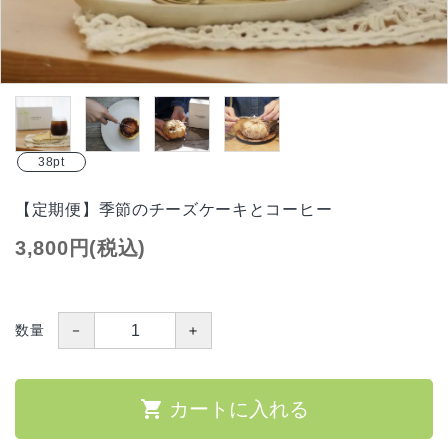
インスタグラム掲載商品
ギフトを選ぶ
コーヒーから選ぶ
38pt
チーズケーキから選ぶ
【定期便】季節のチーズケーキとコーヒー
お得なTOBERAの定期便
3,800円(税込)
価格から探す
INFORMATIOM
－
＋
数量
配送方法
shopping_cart
お支払方法
カートに入れる
プライバシーポリシー