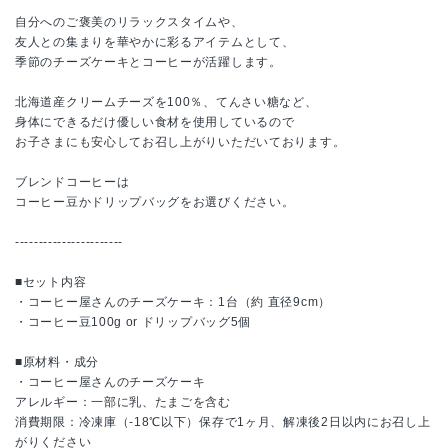
自分へのご褒美のリラックスタイムや、
友人との集まりを華やかに彩るアイテムとして、
季節のチーズケーキとコーヒーが活躍します。
北海道産クリームチーズを100％、てんさい糖など、
身体にできるだけ優しい食材を使用しているので
お子さまにも安心してお召し上がりいただいております。
ブレンドコーヒーは
コーヒー豆かドリップバッグをお選びください。
-----------------------
■セット内容
・コーヒー屋さんのチーズケーキ：1台（約 直径9cm）
・コーヒー豆100g or ドリップバッグ5個
■原材料・成分
・コーヒー屋さんのチーズケーキ
アレルギー：一部に乳、たまごを含む
消費期限：冷凍庫（-18℃以下）保存で1ヶ月、解凍後2日以内にお召し上
がりください