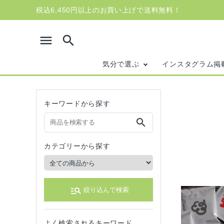
税込6,450円以上のお買い上げで送料無料！
menu
search
気分で選ぶ
インスタグラム掲
キーワードから探す
search
カテゴリーから探す
manage_search
絞り込んで検索
search
よく検索されるキーワード