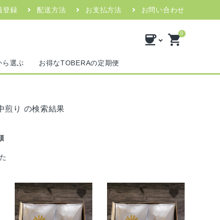
員登録
配送方法
お支払方法
お問い合わせ
0
coffee
shopping_cart
から選ぶ
お得なTOBERAの定期便
中煎り の
検索結果
順
た
favorite
favorite