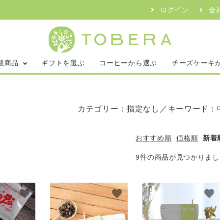
ログイン
会
載商品
ギフトを選ぶ
コーヒーから選ぶ
チーズケーキ
カテゴリー：指定なし／キーワード：
おすすめ順
価格順
新着
9件の商品が見つかりまし
favorite
favorite
favorite