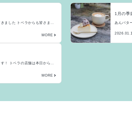
1月の季
きました トベラからも皆さまの
あんバタ
…]
ズケーキ 
2026.01.
す！ トベラの店舗は本日から営
]