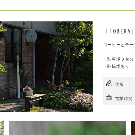
「TOBERA
コーヒーとチー
・駐車場３台分
・駐輪場あり
住所
営業時間