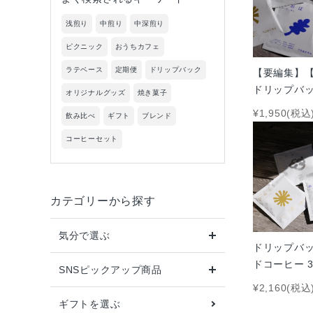
新着商品
浅煎り
中煎り
中深煎り
ピクニック
おうちカフェ
気分で選ぶ
ラテベース
定期便
ドリップバック
【要編集】
ドリップバッ
インスタグラム掲載商品
オリジナルグッズ
焼き菓子
コース
¥1,950(税込
飲み比べ
ギフト
ブレンド
ギフトを選ぶ
コーヒーセット
コーヒーから選ぶ
チーズケーキから選ぶ
カテゴリーから探す
お得なTOBERAの定期便
気分で選ぶ
ドリップバッ
ドコーヒー 3
SNSピックアップ商品
価格から探す
¥2,160(税込
ギフトを選ぶ
INFORMATIOM