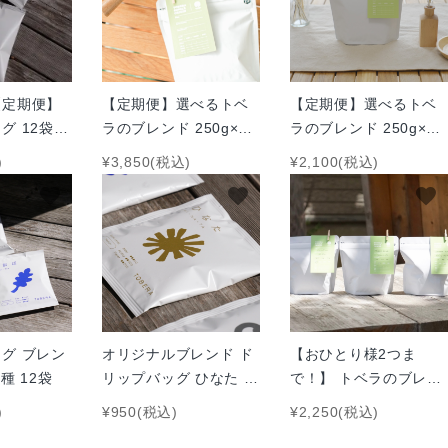
【定期便】
【定期便】選べるトベ
【定期便】選べるトベ
グ 12袋
ラのブレンド 250g×2
ラのブレンド 250g×1
袋 コース
袋 コース
)
¥3,850(税込)
¥2,100(税込)
favorite
favorite
favorite
グ ブレン
オリジナルブレンド ド
【おひとり様2つま
種 12袋
リップバッグ ひなた 5
で！】 トベラのブレン
袋
ド お試し飲み比べセッ
)
¥950(税込)
¥2,250(税込)
ト 100g×3種