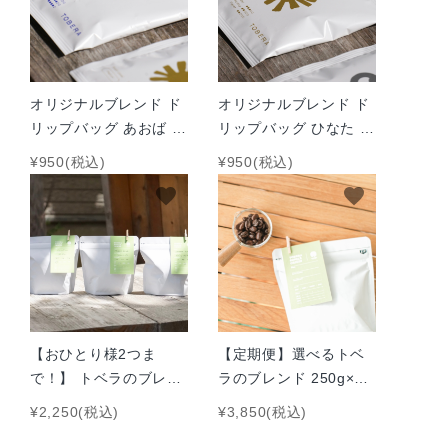
オリジナルブレンド ド
オリジナルブレンド ド
リップバッグ あおば 5
リップバッグ ひなた 5
袋
袋
¥950(税込)
¥950(税込)
favorite
favorite
【おひとり様2つま
【定期便】選べるトベ
で！】 トベラのブレン
ラのブレンド 250g×2
ド お試し飲み比べセッ
袋 コース
¥2,250(税込)
¥3,850(税込)
ト 100g×3種