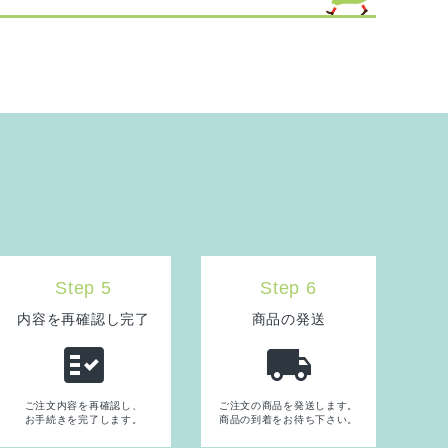
Step 5
Step 6
内容を再確認し完了
商品の発送
fact_check
local_shipping
ご注文内容を再確認し、
ご注文の商品を発送します。
お手続きを完了します。
商品の到着をお待ち下さい。