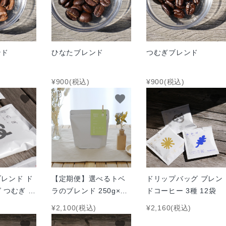
ンド
ひなたブレンド
つむぎブレンド
¥900(税込)
¥900(税込)
favorite
favorite
favorite
レンド ド
【定期便】選べるトベ
ドリップバッグ ブレン
 つむぎ 5
ラのブレンド 250g×1
ドコーヒー 3種 12袋
袋 コース
¥2,100(税込)
¥2,160(税込)
favorite
favorite