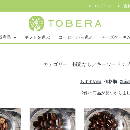
ログイン
会
載商品
ギフトを選ぶ
コーヒーから選ぶ
チーズケーキ
カテゴリー：指定なし／キーワード：ブ
おすすめ順
価格順
新着
12件の商品が見つかりま
favorite
favorite
favorite