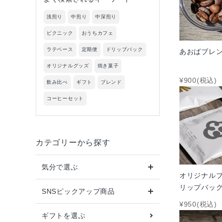
新着商品
浅煎り
中煎り
中深煎り
ピクニック
おうちカフェ
気分で選ぶ
ラテベース
定期便
ドリップバック
あおばブレ
インスタグラム掲載商品
オリジナルグッズ
焼き菓子
¥900(税込)
飲み比べ
ギフト
ブレンド
ギフトを選ぶ
コーヒーセット
コーヒーから選ぶ
チーズケーキから選ぶ
カテゴリーから探す
お得なTOBERAの定期便
気分で選ぶ
オリジナルブ
リップバッグ
SNSピックアップ商品
価格から探す
袋
¥950(税込)
ギフトを選ぶ
INFORMATIOM