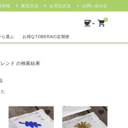
員登録
配送方法
お支払方法
お問い合わせ
0
coffee
shopping_cart
から選ぶ
お得なTOBERAの定期便
レンド の
検索結果
順
した
favorite
favorite