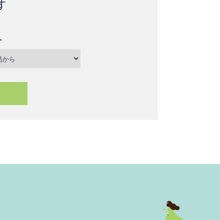
す
ー
close