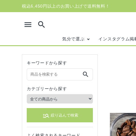
税込6,450円以上のお買い上げで送料無料！
menu
search
気分で選ぶ
インスタグラム掲
キーワードから探す
search
カテゴリーから探す
manage_search
絞り込んで検索
search
よく検索されるキーワード