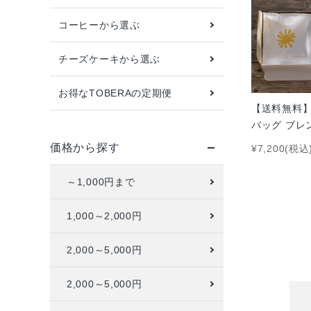
コーヒーから選ぶ
配送方法
お支払方法
チーズケーキから選ぶ
プライバシーポリシー
お得なTOBERAの定期便
特定商取引法について
【送料無料】
バッグ ブレ
お問い合わせ
ー 3種 40袋
価格から探す
¥7,200(税込
ACCOUNT MENU
～1,000円まで
ようこそ ゲスト 様
1,000～2,000円
meeting_room
person
ログイン
新規会員登録
2,000～5,000円
2,000～5,000円