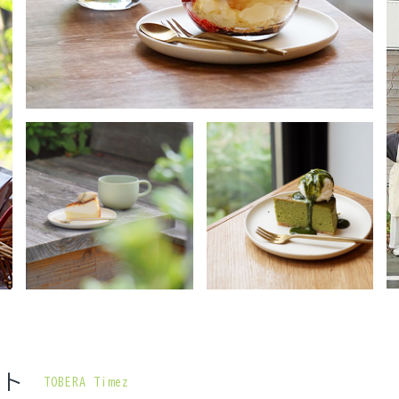
コト
TOBERA Timez