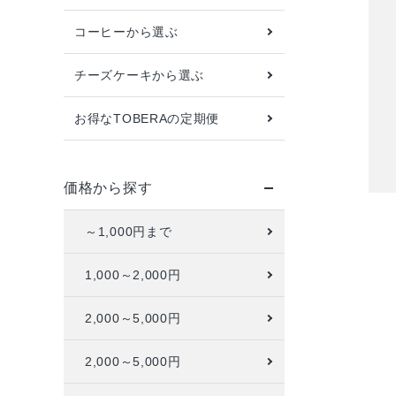
コーヒーから選ぶ
配送方法
お支払方法
チーズケーキから選ぶ
プライバシーポリシー
お得なTOBERAの定期便
特定商取引法について
お問い合わせ
価格から探す
ACCOUNT MENU
～1,000円まで
ようこそ ゲスト 様
1,000～2,000円
meeting_room
person
ログイン
新規会員登録
キー
2,000～5,000円
2,000～5,000円
カテ