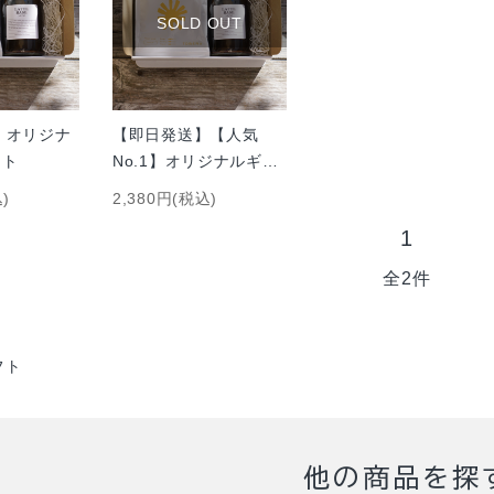
SOLD OUT
1】オリジナ
【即日発送】【人気
ット
No.1】オリジナルギフ
トセット
)
2,380円(税込)
1
全2件
フト
他の商品を探