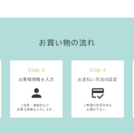
お買い物の流れ
Step 3
Step 4
お客様情報を入力
お支払い方法の設定
person
credit_score
ご住所・連絡先など、
ご希望の決済方法を
必要な情報を入力します。
お選び下さい。