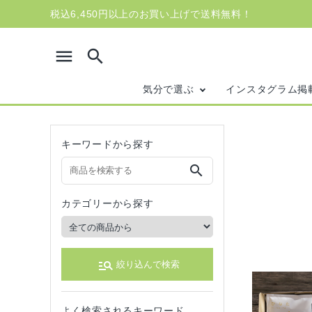
税込6,450円以上のお買い上げで送料無料！
menu
search
気分で選ぶ
インスタグラム掲
キーワードから探す
search
カテゴリーから探す
manage_search
絞り込んで検索
search
よく検索されるキーワード