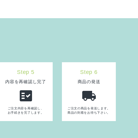
Step 5
Step 6
内容を再確認し完了
商品の発送
fact_check
local_shipping
ご注文内容を再確認し、
ご注文の商品を発送します。
お手続きを完了します。
商品の到着をお待ち下さい。