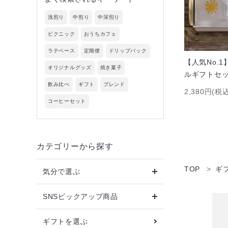
新着商品
浅煎り
中煎り
中深煎り
ピクニック
おうちカフェ
気分で選ぶ
ラテベース
定期便
ドリップバック
【人気No.
インスタグラム掲載商品
オリジナルグッズ
焼き菓子
ルギフトセ
飲み比べ
ギフト
ブレンド
2,380円(税込
ギフトを選ぶ
コーヒーセット
コーヒーから選ぶ
チーズケーキから選ぶ
カテゴリーから探す
TOP
ギ
お得なTOBERAの定期便
気分で選ぶ
SNSピックアップ商品
価格から探す
ギフトを選ぶ
INFORMATIOM