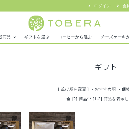
ログイン
会
載商品
ギフトを選ぶ
コーヒーから選ぶ
チーズケーキ
ギフト
[ 並び順を変更 ]
-
おすすめ順
-
価
全 [2] 商品中 [1-2] 商品を表
favorite
favorite