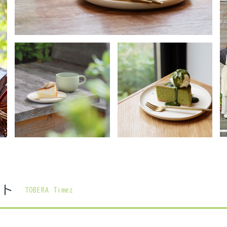
コト
TOBERA Timez