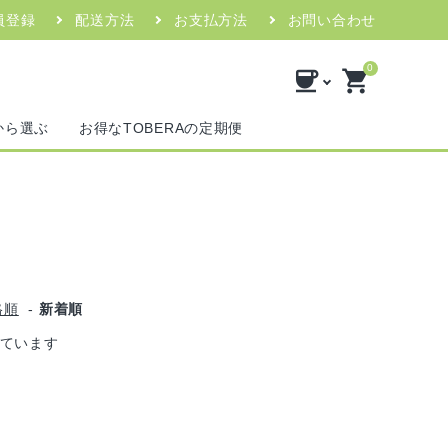
員登録
配送方法
お支払方法
お問い合わせ
0
coffee
shopping_cart
から選ぶ
お得なTOBERAの定期便
格順
-
新着順
示しています